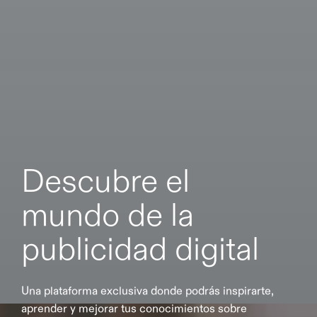
Descubre el
mundo de la
publicidad digital
U
n
a
p
l
a
t
a
f
o
r
m
a
e
x
c
l
u
s
i
v
a
d
o
n
d
e
p
o
d
r
á
s
i
n
s
p
i
r
a
r
t
e
,
a
p
r
e
n
d
e
r
y
m
e
j
o
r
a
r
t
u
s
c
o
n
o
c
i
m
i
e
n
t
o
s
s
o
b
r
e