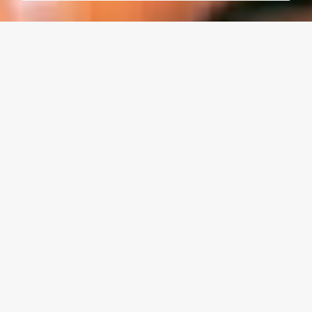
QUÉ HACEMOS
Te ofrecemos todo lo
necesario para desarrollar
campañas publicitarias
creativas y eficaces en las
principales plataformas
digitales.