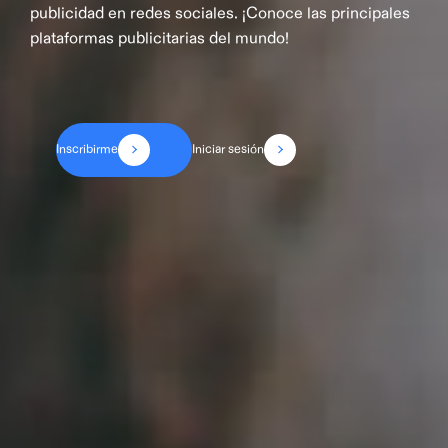
p
u
b
l
i
c
i
d
a
d
e
n
r
e
d
e
s
s
o
c
i
a
l
e
s
.
¡
C
o
n
o
c
e
l
a
s
p
r
i
n
c
i
p
a
l
e
s
p
l
a
t
a
f
o
r
m
a
s
p
u
b
l
i
c
i
t
a
r
i
a
s
d
e
l
m
u
n
d
o
!
Inscribirme
Iniciar sesión